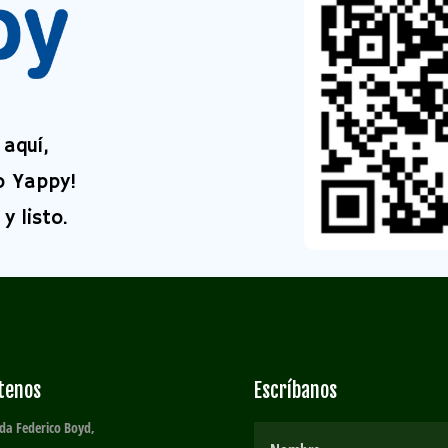
aquí,
o Yappy!
y listo.
ítenos
Escríbanos
da Federico Boyd,