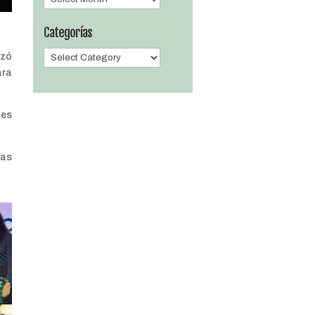
Categorías
Categorías
izó
ara
nes
das