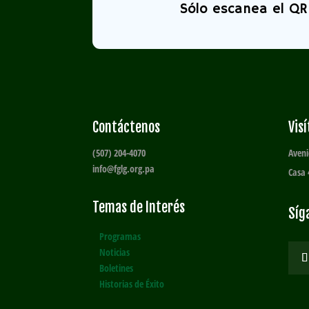
Sólo escanea el QR 
Contáctenos
Vis
(507) 204-4070
Aveni
info@fglg.org.pa
Casa 
Temas de Interés
Síg
Programas
Noticias
Boletines
Historias de Éxito