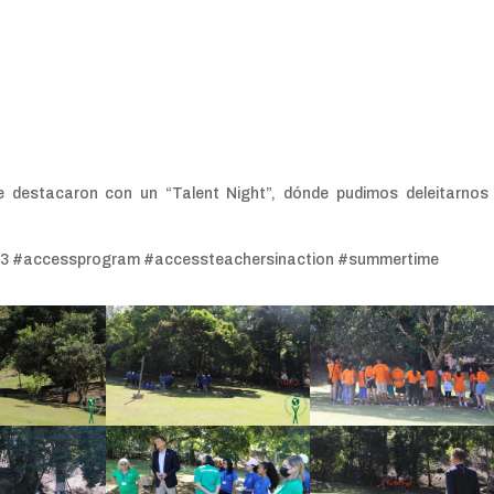
 se destacaron con un “Talent Night”, dónde pudimos deleitarnos
 #accessprogram #accessteachersinaction #summertime