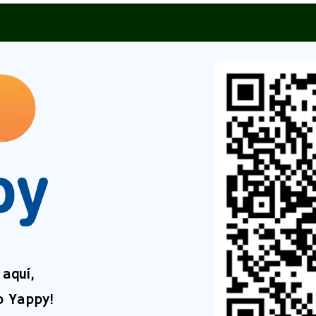
aquí,
o Yappy!