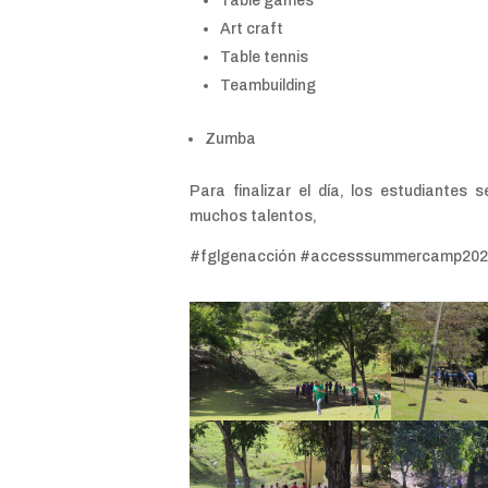
Table games
Art craft
Table tennis
Teambuilding
Zumba
Para finalizar el día, los estudiantes
muchos talentos,
#fglgenacción #accesssummercamp2023