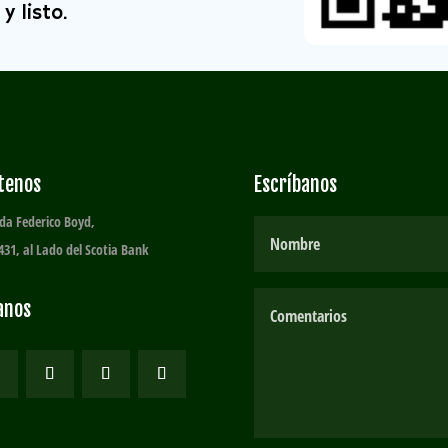
y listo.
ítenos
Escríbanos
da Federico Boyd,
431, al Lado del Scotia Bank
anos