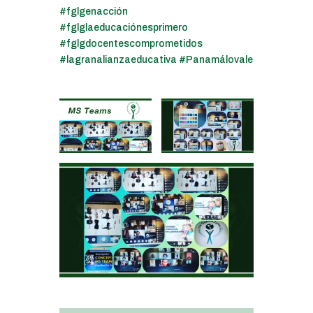
#fglgenacción
#fglglaeducaciónesprimero
#fglgdocentescomprometidos
#lagranalianzaeducativa
#Panamálovale