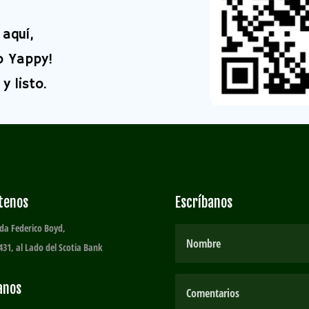
aquí,
o Yappy!
y listo.
ítenos
Escríbanos
da Federico Boyd,
431, al Lado del Scotia Bank
anos