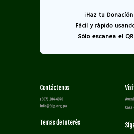
¡
Haz tu Donación 
Fácil y rápido usand
Sólo escanea el QR 
Contáctenos
Vis
(507) 204-4070
Aveni
info@fglg.org.pa
Casa 
Temas de Interés
Síg