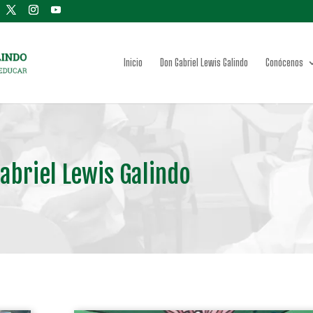
Inicio
Don Gabriel Lewis Galindo
Conócenos
abriel Lewis Galindo