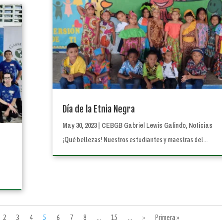
Día de la Etnia Negra
May 30, 2023
|
CEBGB Gabriel Lewis Galindo
,
Noticias
¡Qué bellezas! Nuestros estudiantes y maestras del...
2
3
4
5
6
7
8
...
15
...
»
Primera »