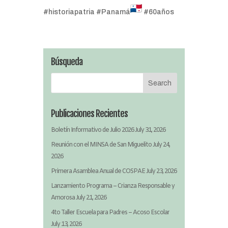
#historiapatria #Panamá
#60años
Búsqueda
Publicaciones Recientes
Boletín Informativo de Julio 2026
July 31, 2026
Reunión con el MINSA de San Miguelito
July 24,
2026
Primera Asamblea Anual de COSPAE
July 23, 2026
Lanzamiento Programa – Crianza Responsable y
Amorosa
July 21, 2026
4to Taller Escuela para Padres – Acoso Escolar
July 13, 2026