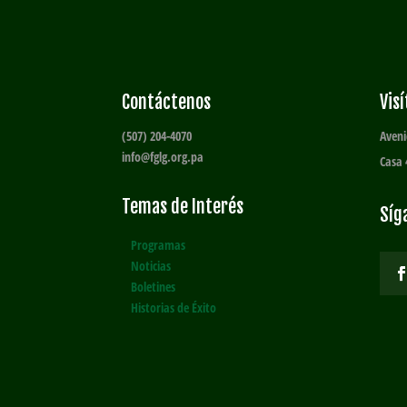
Contáctenos
Vis
(507) 204-4070
Aveni
info@fglg.org.pa
Casa 
Temas de Interés
Síg
Programas
Noticias
Boletines
Historias de Éxito