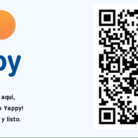
aquí,
o Yappy!
y listo.