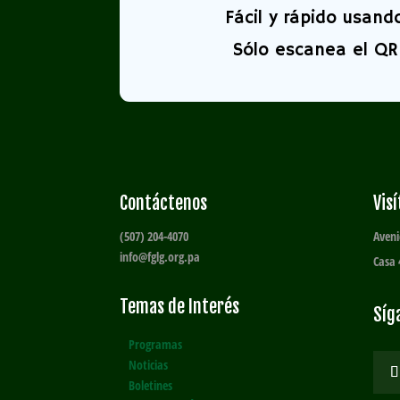
Fácil y rápido usand
Sólo escanea el QR 
Contáctenos
Vis
(507) 204-4070
Aveni
info@fglg.org.pa
Casa 
Temas de Interés
Síg
Programas
Noticias
Boletines