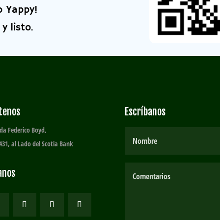
o Yappy!
y listo.
ítenos
Escríbanos
da Federico Boyd,
431, al Lado del Scotia Bank
anos