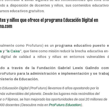
ndo a disposición de docentes y niños, sus contenidos educativo
cursos educativos gratuitos.
tes y niños que ofrece el programa Educación Digital en
ama.com
onalmente como Profuturo) es un
programa educativo puesto 
ca
y
“la Caixa”
, que tiene como misión reducir la brecha educativa en 
igital de calidad a niños y niñas en entornos vulnerables 
do a través de la Fundación Gabriel Lewis Galindo co
roFuturo para la administración e implementación y se traba
nisterio de Educación.
a Educación Digital (ProFuturo) llevamos 6 años apostando por la
 más vulnerables del planeta. Desde los lugares más recónditos del
o Filipinas, se han mejorado las oportunidades de casi 20 millones de
4.000 docentes (Descubre más en
ProFuturo.Education
).