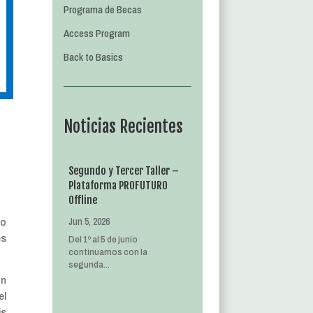
Programa de Becas
Access Program
Back to Basics
Noticias Recientes
Segundo y Tercer Taller –
Plataforma PROFUTURO
Offline
Jun 5, 2026
do
es
Del 1º al 5 de junio
continuamos con la
segunda...
ón
el
is