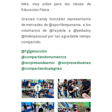
Nike, muy útiles para las clases de
Educación Física.
Gracias Candy González representante
de mercadeo de @sportlinepanama, a los
voluntarios de @faydola a @pinbaloy
@helenpascual por tan agradable tiempo
compartido.
@fglgenacción
@compartiendomomentos
@sorpresasdeamor
@sorpresasbuenas
@compartiendoalegrías