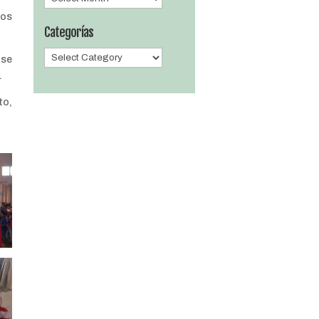
los
Categorías
Categorías
 se
.
to,