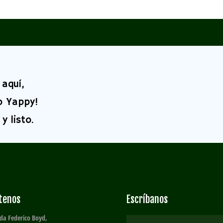
aquí,
o Yappy!
y listo.
ítenos
Escríbanos
da Federico Boyd,