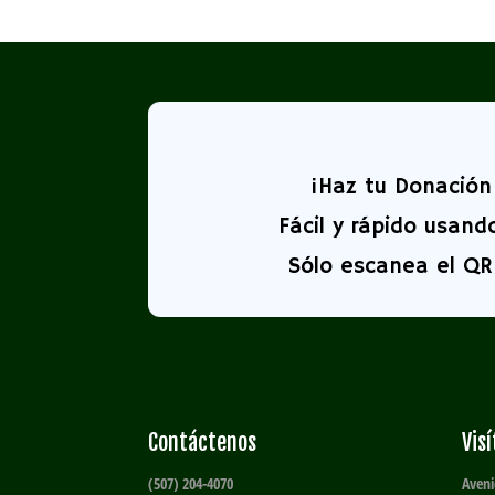
¡
Haz tu Donación 
Fácil y rápido usand
Sólo escanea el QR 
Contáctenos
Vis
(507) 204-4070
Aveni