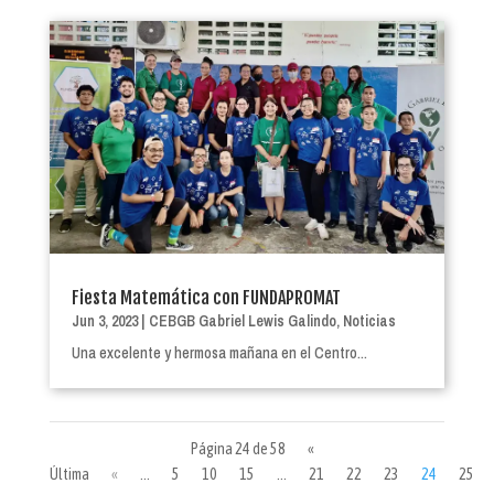
Fiesta Matemática con FUNDAPROMAT
Jun 3, 2023
|
CEBGB Gabriel Lewis Galindo
,
Noticias
Una excelente y hermosa mañana en el Centro...
Página 24 de 58
«
Última
«
...
5
10
15
...
21
22
23
24
25