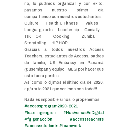
no, lo pudimos organizar y con éxito,
pasamos nuestro primer día
compartiendo con nuestros estudiantes:
Culture Health & Fitness Values
Language arts Leadership Genially
TIK TOK Cooking Zumba
Storytelling HIP HOP
Gracias a todos nuestros Access
Teachers, estudiantes de Access, padres
de familia, US Embassy en Panamá
@usembpan y equipo FGLG por hacer que
esto fuera posible.
Así como lo dijimos el último día del 2020,
agárrate 2021 que venimos con todo!!!
Nada es imposible si nos lo propenemos.
#accessprogram2020-2021
#learningenglish
#NosVemosEnDigital
#fglgenacción
#accessteachers
#accessstudents
#teamwork