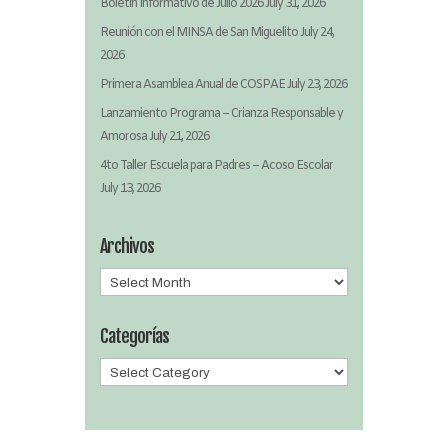
Boletín Informativo de Julio 2026
July 31, 2026
Reunión con el MINSA de San Miguelito
July 24,
2026
Primera Asamblea Anual de COSPAE
July 23, 2026
Lanzamiento Programa – Crianza Responsable y
Amorosa
July 21, 2026
4to Taller Escuela para Padres – Acoso Escolar
July 13, 2026
Archivos
Archivos
Categorías
Categorías