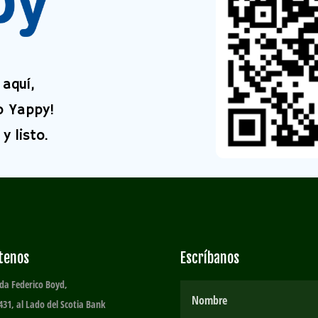
aquí,
o Yappy!
y listo.
ítenos
Escríbanos
da Federico Boyd,
431, al Lado del Scotia Bank