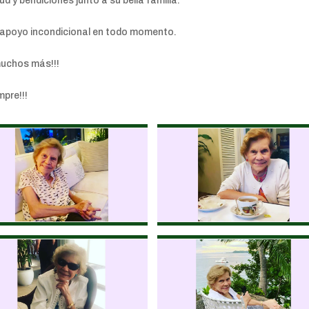
y bendiciones junto a su bella familia.
u apoyo incondicional en todo momento.
uchos más!!!
mpre!!!