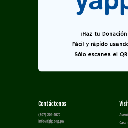
¡
Haz tu Donación 
Fácil y rápido usand
Sólo escanea el QR 
Contáctenos
Vis
(507) 204-4070
Aveni
info@fglg.org.pa
Casa 