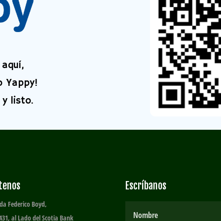
aquí,
o Yappy!
y listo.
ítenos
Escríbanos
da Federico Boyd,
431, al Lado del Scotia Bank