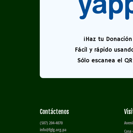
¡
Haz tu Donación 
Fácil y rápido usand
Sólo escanea el QR 
Contáctenos
Vis
(507) 204-4070
Aveni
info@fglg.org.pa
Casa 