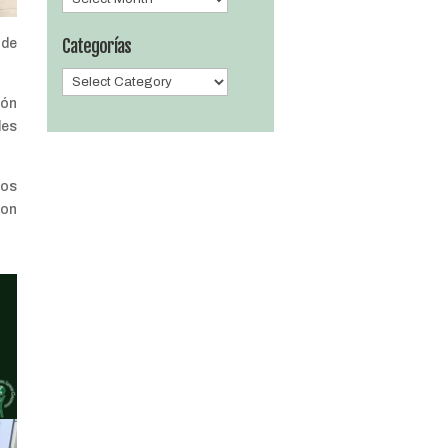
Categorías
 de
Categorías
ión
des
tos
son