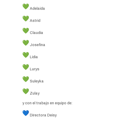
Adelaida
Astrid
Claudia
Josefina
Lidia
Lurys
Suleyka
Zulay
y con el trabajo en equipo de:
Directora Deisy