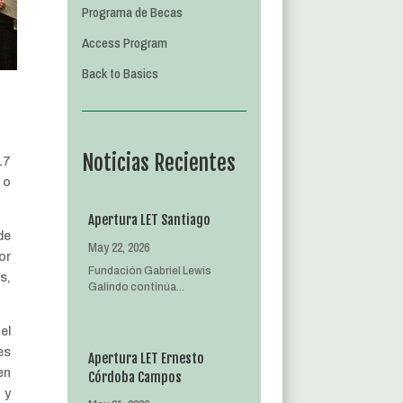
Programa de Becas
Access Program
Back to Basics
Noticias Recientes
17
 o
Apertura LET Santiago
de
May 22, 2026
or
Fundación Gabriel Lewis
s,
Galindo continúa...
el
es
Apertura LET Ernesto
en
Córdoba Campos
 y