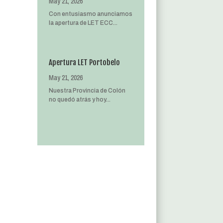
May 21, 2026
Con entusiasmo anunciamos
la apertura de LET ECC...
Apertura LET Portobelo
May 21, 2026
Nuestra Provincia de Colón
no quedó atrás y hoy...